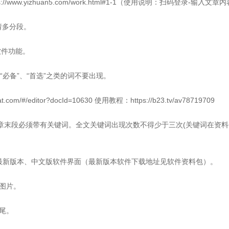
ww.yizhuan5.com/work.html#1-1（使用说明：扫码登录-输入文章
请多分段。
软件功能。
、“必备”、“首选”之类的词不要出现。
/#/editor?docId=10630 使用教程：https://b23.tv/av78719709
文章末段必须带有关键词。全文关键词出现次数不得少于三次(关键词在资
是最新版本、中文版软件界面（最新版本软件下载地址见软件资料包）。
图片。
尾。