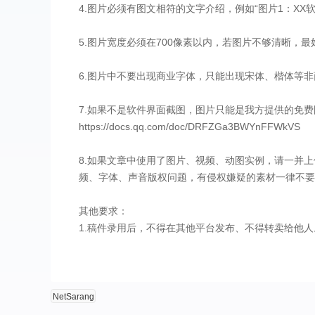
4.图片必须有图文相符的文字介绍，例如“图片1：XX
5.图片宽度必须在700像素以内，若图片不够清晰，最好截取细
6.图片中不要出现商业字体，只能出现宋体、楷体等
7.如果不是软件界面截图，图片只能是我方提供的免
https://docs.qq.com/doc/DRFZGa3BWYnFFWkVS
8.如果文章中使用了图片、视频、动图实例，请一并上传图片、视
频、字体、声音版权问题，有侵权嫌疑的素材一律不要
其他要求：
1.稿件录用后，不得在其他平台发布、不得转卖给他人
NetSarang