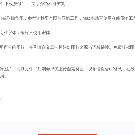
软件下载按钮”，且文字介绍不能重复。
节图，参考资料里有图片压缩工具，Mac电脑可使用在线压缩工具：https://w
非商业字体，最好只使用宋体。
费图库中的图片，并且请在文章中标注好图片来源与下载链接。免费版权图
频文件（后期会择优上传至素材区，视频请提交gif格式，在线gif生成：https:
用。
。