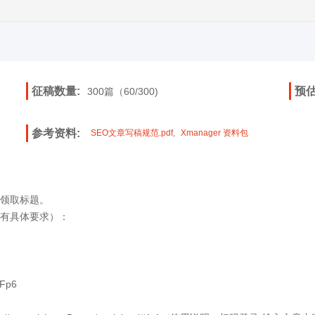
征稿数量:
预估
300篇（60/300)
参考资料:
SEO文章写稿规范.pdf
,
Xmanager 资料包
领取标题。
有具体要求）：
TFp6